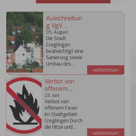
Ausschreibun
g VgV
Verfahren zur
05
.
August
Die Stadt
Sanierung
Creglingen
und Umbau
beabsichtigt eine
des ehem.
Sanierung sowie
Krankenhause
Umbau des
s Creglingen
weiterlesen
ehemaligen
Krankenhauses
Verbot von
zu einem
offenem
Ärztezentrum im
Feuer im
23
laufenden
.
Juni
Verbot von
Betrieb. Dazu
Stadtgebiet
offenem Feuer
erfolgt eine
Creglingen
im Stadtgebiet
Ausschreibung
Creglingen Durch
im Bereich
die Hitze und
Projektsteuerung
weiterlesen
Trockenheit der
im VgV