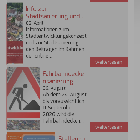
vergangenen
Verfahren. Hierzu
Info zur
Wochen ist die
finden Sie den
Stadtsanierung und
Waldbrandgefahr
Link zum
zum
02
.
April
angestiegen und
Vergabeportal.
Informationen zum
nimmt täglich
Stadtentwicklungsko
Stadtentwicklungskonzept
weiter zu.
nzept
und zur Stadtsanierung,
Deshalb gilt ab
den Beiträgen im Rahmen
sofort ein Verbot
der online
von offenem
weiterlesen
Kartendiskussion und
Feuer auch auf
vieles mehr finden Sie hier.
den Spiel- und
Fahrbahndecke
Grillplätzen der
nsanierung
Stadt Creglingen.
Rothenburger
06
.
August
Ab dem 24. August
Straße/Bad
bis voraussichtlich
Mergentheimer
11. September
Straße
2026 wird die
Fahrbahndecke in
weiterlesen
der Rothenburger
Straße / Bad
Stellenan