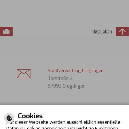
Nach oben
Stadtverwaltung Creglingen
Torstraße 2
97993 Creglingen
Tel. (Bürger): 07933 701-0
Cookies
Tel. (Gäste): 07933 631
Auf dieser Webseite werden ausschließlich essentielle
Fax: 07933 70130
Daten in Cookies gespeichert, um wichtige Funktionen