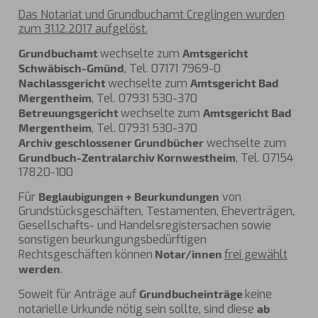
Das Notariat und Grundbuchamt Creglingen wurden
zum 31.12.2017 aufgelöst.
Grundbuchamt
wechselte zum
Amtsgericht
Schwäbisch-Gmünd
, Tel. 07171 7969-0
Nachlassgericht
wechselte zum
Amtsgericht Bad
Mergentheim
, Tel. 07931 530-370
Betreuungsgericht
wechselte zum
Amtsgericht Bad
Mergentheim
, Tel. 07931 530-370
Archiv geschlossener Grundbücher
wechselte zum
Grundbuch-Zentralarchiv Kornwestheim
, Tel. 07154
17820-100
Für
Beglaubigungen + Beurkundungen
von
Grundstücksgeschäften, Testamenten, Eheverträgen,
Gesellschafts- und Handelsregistersachen sowie
sonstigen beurkungungsbedürftigen
Rechtsgeschäften können
Notar/innen
frei gewählt
werden
.
Soweit für Anträge auf
Grundbucheinträge
keine
notarielle Urkunde nötig sein sollte, sind diese
ab