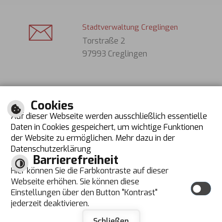
Stadtverwaltung Creglingen
Torstraße 2
97993 Creglingen
Tel. (Bürger): 07933 701-0
Cookies
Tel. (Gäste): 07933 631
Auf dieser Webseite werden ausschließlich essentielle
Fax: 07933 70130
Daten in Cookies gespeichert, um wichtige Funktionen
der Website zu ermöglichen. Mehr dazu in der
E-Mail schreiben
Datenschutzerklärung
Barrierefreiheit
Öffnungszeiten
Hier können Sie die Farbkontraste auf dieser
Montag bis Donnerstag
Dienstag zusätzlich
Webseite erhöhen. Sie können diese
08:00 Uhr bis 12:00 Uhr
14:00 Uhr bis 18:00 Uhr
Einstellungen über den Button "Kontrast"
Freitag
Donnerstag zusätzlich
jederzeit deaktivieren.
08:00 Uhr bis 12:30 Uhr
14:00 Uhr bis 16:00 Uhr
Schließen
©
cm city media GmbH