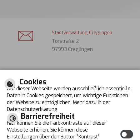
Stadtverwaltung Creglingen
Torstraße 2
97993 Creglingen
Tel. (Bürger): 07933 701-0
Cookies
Tel. (Gäste): 07933 631
Auf dieser Webseite werden ausschließlich essentielle
Fax: 07933 70130
Daten in Cookies gespeichert, um wichtige Funktionen
der Website zu ermöglichen. Mehr dazu in der
E-Mail schreiben
Datenschutzerklärung
Barrierefreiheit
Öffnungszeiten
Hier können Sie die Farbkontraste auf dieser
Montag bis Donnerstag
Dienstag zusätzlich
Webseite erhöhen. Sie können diese
08:00 Uhr bis 12:00 Uhr
14:00 Uhr bis 18:00 Uhr
Einstellungen über den Button "Kontrast"
Freitag
Donnerstag zusätzlich