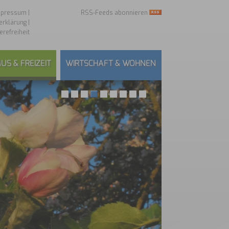
mpressum
|
RSS-Feeds abonnieren
erklärung
|
erefreiheit
US & FREIZEIT
WIRTSCHAFT & WOHNEN