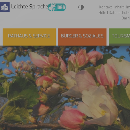
Leichte Sprache
Kontakt
|
Inhalt
|
I
Hilfe
|
Datenschutz
Barri
RATHAUS & SERVICE
BÜRGER & SOZIALES
TOURISM