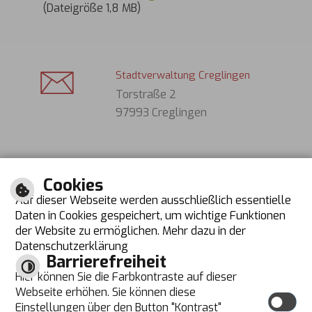
(Dateigröße 1,8 MB)
Stadtverwaltung Creglingen
Torstraße 2
97993 Creglingen
Tel. (Bürger): 07933 701-0
Cookies
Tel. (Gäste): 07933 631
Auf dieser Webseite werden ausschließlich essentielle
Fax: 07933 70130
Daten in Cookies gespeichert, um wichtige Funktionen
der Website zu ermöglichen. Mehr dazu in der
E-Mail schreiben
Datenschutzerklärung
Barrierefreiheit
Öffnungszeiten
Hier können Sie die Farbkontraste auf dieser
Montag bis Donnerstag
Dienstag zusätzlich
Webseite erhöhen. Sie können diese
08:00 Uhr bis 12:00 Uhr
14:00 Uhr bis 18:00 Uhr
Einstellungen über den Button "Kontrast"