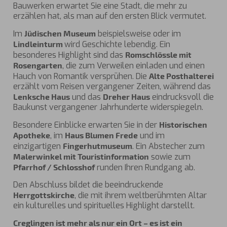
Bauwerken erwartet Sie eine Stadt, die mehr zu
erzählen hat, als man auf den ersten Blick vermutet.
Im
Jüdischen Museum
beispielsweise oder im
Lindleinturm
wird Geschichte lebendig. Ein
besonderes Highlight sind das
Romschlössle mit
Rosengarten
, die zum Verweilen einladen und einen
Hauch von Romantik versprühen. Die
Alte Posthalterei
erzählt vom Reisen vergangener Zeiten, während das
Lenksche Haus
und das
Dreher Haus
eindrucksvoll die
Baukunst vergangener Jahrhunderte widerspiegeln.
Besondere Einblicke erwarten Sie in der
Historischen
Apotheke
, im
Haus Blumen Frede
und im
einzigartigen
Fingerhutmuseum
. Ein Abstecher zum
Malerwinkel mit Touristinformation
sowie zum
Pfarrhof / Schlosshof
runden Ihren Rundgang ab.
Den Abschluss bildet die beeindruckende
Herrgottskirche
, die mit ihrem weltberühmten Altar
ein kulturelles und spirituelles Highlight darstellt.
Creglingen ist mehr als nur ein Ort – es ist ein